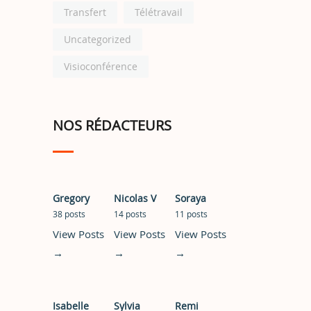
Transfert
Télétravail
Uncategorized
Visioconférence
NOS RÉDACTEURS
Gregory
Nicolas V
Soraya
38 posts
14 posts
11 posts
View Posts
View Posts
View Posts
→
→
→
Isabelle
Sylvia
Remi