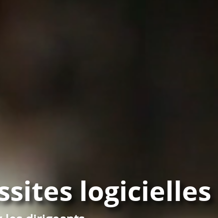
ites logicielles