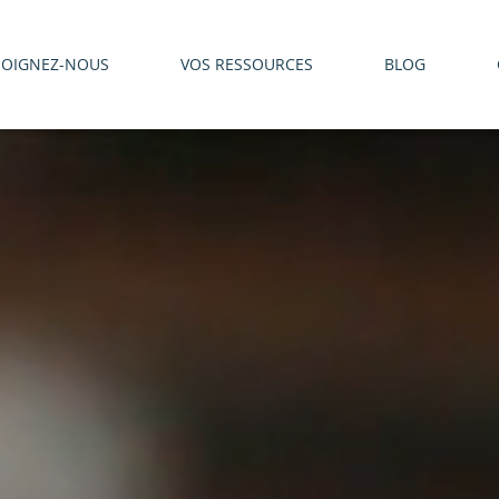
JOIGNEZ-NOUS
VOS RESSOURCES
BLOG