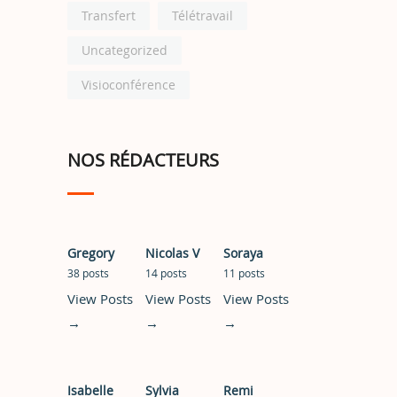
Transfert
Télétravail
Uncategorized
Visioconférence
NOS RÉDACTEURS
Gregory
Nicolas V
Soraya
38 posts
14 posts
11 posts
View Posts
View Posts
View Posts
→
→
→
Isabelle
Sylvia
Remi