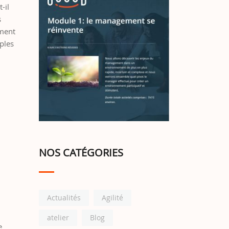
-il
s
ement
ples
NOS CATÉGORIES
Actualités
Agilité
atelier
Blog
e