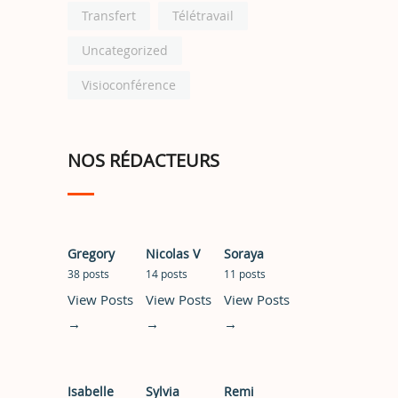
Transfert
Télétravail
Uncategorized
Visioconférence
NOS RÉDACTEURS
Gregory
Nicolas V
Soraya
38 posts
14 posts
11 posts
View Posts
View Posts
View Posts
→
→
→
Isabelle
Sylvia
Remi