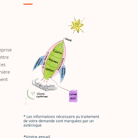
eprise
ettre
ces
nière
ment
*
Les informations nécessaire au traitement
de votre demande sont marquées par un
astérisque
*
Votre email