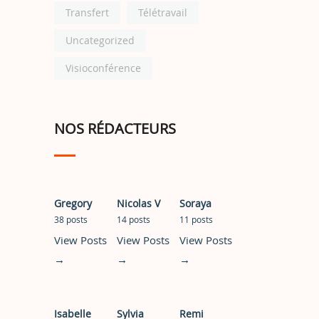
Transfert
Télétravail
Uncategorized
Visioconférence
NOS RÉDACTEURS
Gregory
Nicolas V
Soraya
38 posts
14 posts
11 posts
View Posts
View Posts
View Posts
→
→
→
Isabelle
Sylvia
Remi