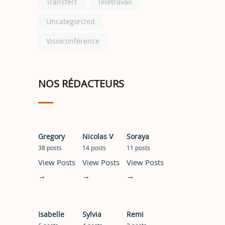
Transfert
Télétravail
Uncategorized
Visioconférence
NOS RÉDACTEURS
Gregory
Nicolas V
Soraya
38 posts
14 posts
11 posts
View Posts
View Posts
View Posts
→
→
→
Isabelle
Sylvia
Remi