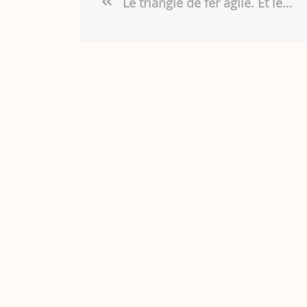
Le triangle de fer agile. Et les individus dans tout ça ?