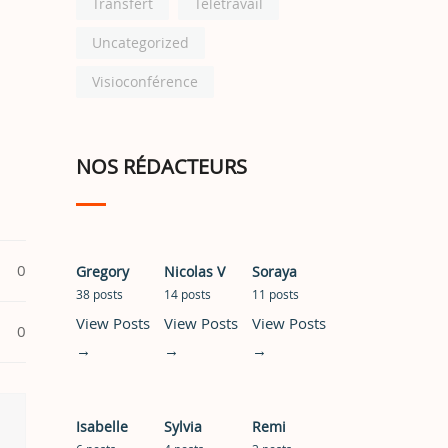
Transfert
Télétravail
Uncategorized
Visioconférence
NOS RÉDACTEURS
0
Gregory
Nicolas V
Soraya
38 posts
14 posts
11 posts
View Posts
View Posts
View Posts
0
→
→
→
Isabelle
Sylvia
Remi