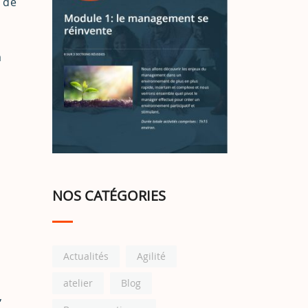
 de
à
NOS CATÉGORIES
Actualités
Agilité
atelier
Blog
,