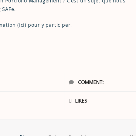
an Portfolio Management ? C’est un sujet que nous
 SAFe.
mation (
ici
) pour y participer.
COMMENT:
LIKES