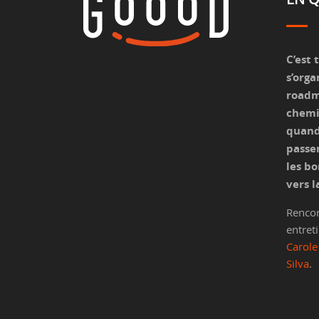
C’est 
s’orga
roadm
chemi
quand 
passer
les bo
vers l
Rencon
entreti
Carole
Silva
.